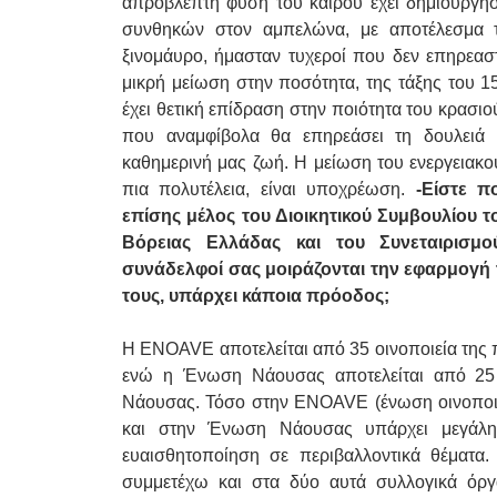
απρόβλεπτη φύση του καιρού έχει δημιουργήσ
συνθηκών στον αμπελώνα, με αποτέλεσμα τ
ξινομάυρο, ήμασταν τυχεροί που δεν επηρεαστ
μικρή μείωση στην ποσότητα, της τάξης του 1
έχει θετική επίδραση στην ποιότητα του κρασιού
που αναμφίβολα θα επηρεάσει τη δουλειά
καθημερινή μας ζωή. Η μείωση του ενεργειακο
πια πολυτέλεια, είναι υποχρέωση.
-Είστε πο
επίσης μέλος του Διοικητικού Συμβουλίου 
Βόρειας Ελλάδας και του Συνεταιρισμ
συνάδελφοί σας μοιράζονται την εφαρμογή τ
τους, υπάρχει κάποια πρόοδος;
Η ENOAVE αποτελείται από 35 οινοποιεία της 
ενώ η Ένωση Νάουσας αποτελείται από 25 ο
Νάουσας. Τόσο στην ENOAVE (ένωση οινοποι
και στην Ένωση Νάουσας υπάρχει μεγάλη
ευαισθητοποίηση σε περιβαλλοντικά θέματα
συμμετέχω και στα δύο αυτά συλλογικά όργα