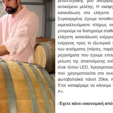
μεταπτυχιακής μου διατριβή
αντικείμενο μελέτης. Η σκέψ
κατανάλωση στο ελάχιστο 
Συγκεκριμένα, έχουμε τοποθετ
εκμεταλλευόμαστε πλήρως το
μπορούμε να διατηρούμε σταθε
ελάχιστη κατανάλωση ενέργει
ενέργειας προς το εξωτερικό
των ανοίγματος (πόρτες, παρ
μηχανήματα που έχουμε επιλ
μείωση της απαιτούμενης ενέ
είναι τύπου LED. Χρησιμοποιο
που χρησιμοποιείται στο οιν
φωτοβολταϊκά πάνελ 25kw, π
Έτσι καταφέραμε να κάνουμε τ
Α+.
-Έχετε κάνει οικονομική απ