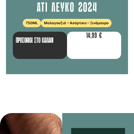
ATI ΛΕΥΚΟ 2024
750ML
Μαλαγουζιά – Ασύρτικο – Ξινόμαυρο
14,99
€
ΠΡΟΣΘΉΚΗ ΣΤΟ ΚΑΛΆΘΙ