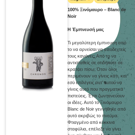
100% Ξινόμαυρο – Blanc de
Noir
Η Έμπνευσή μας
Τι μεγαλύτερη έμπνευση από
το να αρνείσαι να αποδεχτείς
τους κανόνες; Από το να
αντισταθείς σε οτιδήποτε σε
κρατάει πίσω; Όταν όλοι
περιμένουν να γίνεις κάτι, και
εσύ επιλέγεις αντ’ αυτού να
γίνεις αυτό που πραγματικά
πιστεύεις. Έτσι ζωντανεύουν
οι ιδέες. Αυτό το Ξινόμαυρο
Blanc de Noir γεννήθηκε από
αυτό ακριβώς το πνεύμα.
Φτιαγμένο από κόκκινα
σταφύλια, επέλεξε να γίνει